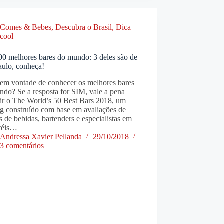
Comes & Bebes
,
Descubra o Brasil
,
Dica
cool
00 melhores bares do mundo: 3 deles são de
aulo, conheça!
tem vontade de conhecer os melhores bares
do? Se a resposta for SIM, vale a pena
rir o The World’s 50 Best Bars 2018, um
ng construído com base em avaliações de
os de bebidas, bartenders e especialistas em
téis…
Andressa Xavier Pellanda
29/10/2018
3 comentários