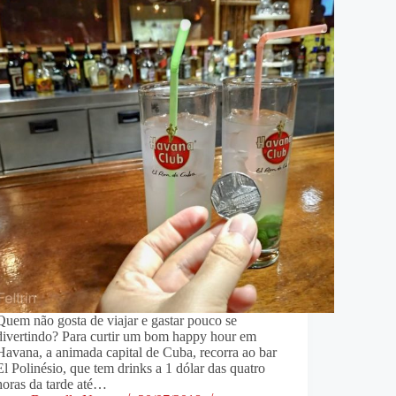
Quem não gosta de viajar e gastar pouco se
divertindo? Para curtir um bom happy hour em
Havana, a animada capital de Cuba, recorra ao bar
El Polinésio, que tem drinks a 1 dólar das quatro
horas da tarde até…