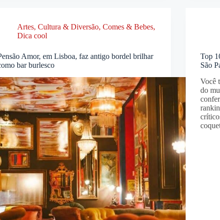
Artes, Cultura & Diversão
,
Comes & Bebes
,
Dica cool
Pensão Amor, em Lisboa, faz antigo bordel brilhar
Top 1
como bar burlesco
São P
Você 
do mun
confe
ranki
crític
coque