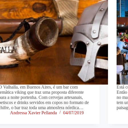
O Valhalla, em Buenos Aires, é um bar com
Está 
temática viking que traz uma proposta diferente
Então 
para a noite portenha. Com cervejas artesanais,
no ma
petiscos e drinks servidos em copos no formato de
tem u
chifre, o bar traz toda uma atmosfera nórdica…
paisa
Andressa Xavier Pellanda
04/07/2019