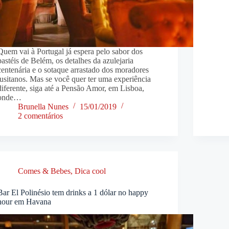
Quem vai à Portugal já espera pelo sabor dos
pastéis de Belém, os detalhes da azulejaria
centenária e o sotaque arrastado dos moradores
lusitanos. Mas se você quer ter uma experiência
diferente, siga até a Pensão Amor, em Lisboa,
onde…
Brunella Nunes
15/01/2019
2 comentários
Comes & Bebes
,
Dica cool
Bar El Polinésio tem drinks a 1 dólar no happy
hour em Havana