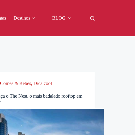
tas
Destinos
BLOG
Comes & Bebes
,
Dica cool
ça o The Nest, o mais badalado rooftop em
e