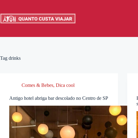
Pular
para
o
conteúdo
Tag
drinks
Comes & Bebes
,
Dica cool
Antigo hotel abriga bar descolado no Centro de SP