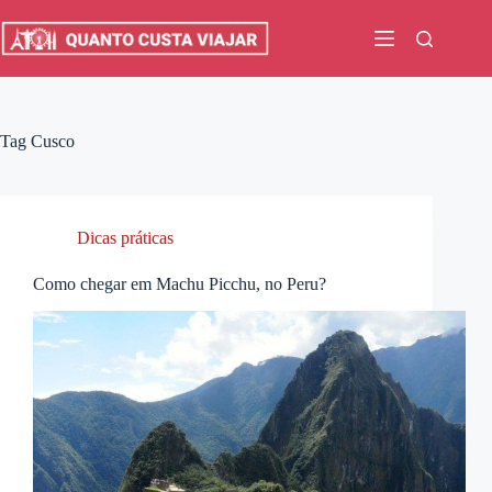
Pular
para
o
conteúdo
Tag
Cusco
Dicas práticas
Como chegar em Machu Picchu, no Peru?