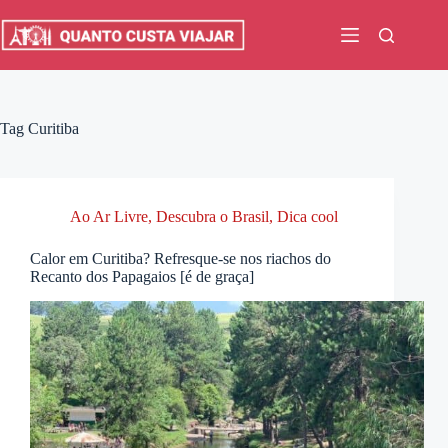
Pular
para
o
conteúdo
Tag
Curitiba
Ao Ar Livre
,
Descubra o Brasil
,
Dica cool
Calor em Curitiba? Refresque-se nos riachos do
Recanto dos Papagaios [é de graça]