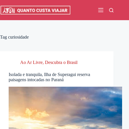
Pular
para
o
conteúdo
Tag
curiosidade
Ao Ar Livre
,
Descubra o Brasil
Isolada e tranquila, Ilha de Superagui reserva
paisagens intocadas no Paraná