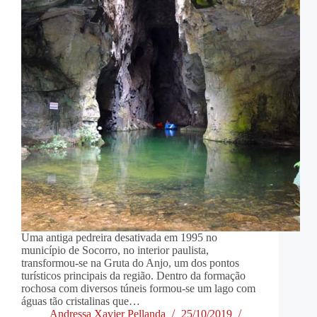
Uma antiga pedreira desativada em 1995 no
município de Socorro, no interior paulista,
transformou-se na Gruta do Anjo, um dos pontos
turísticos principais da região. Dentro da formação
rochosa com diversos túneis formou-se um lago com
águas tão cristalinas que…
Andressa Xavier Pellanda
25/10/2019