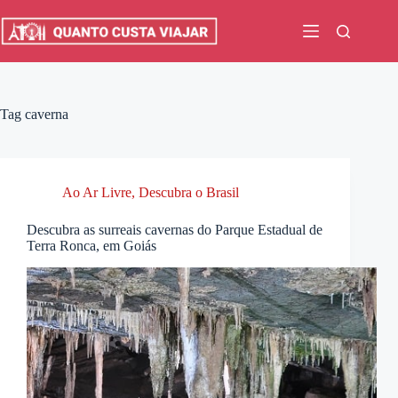
Pular
para
o
conteúdo
Tag
caverna
Ao Ar Livre
,
Descubra o Brasil
Descubra as surreais cavernas do Parque Estadual de
Terra Ronca, em Goiás