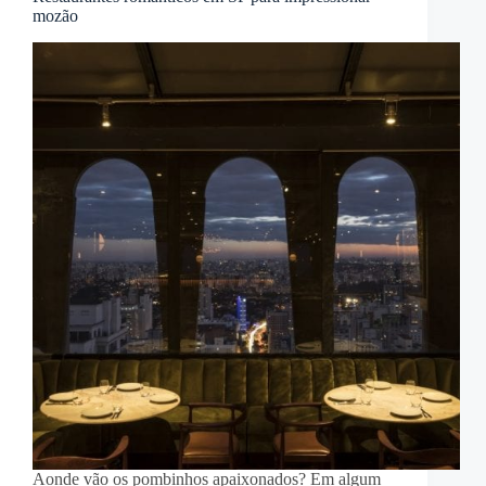
mozão
Aonde vão os pombinhos apaixonados? Em algum