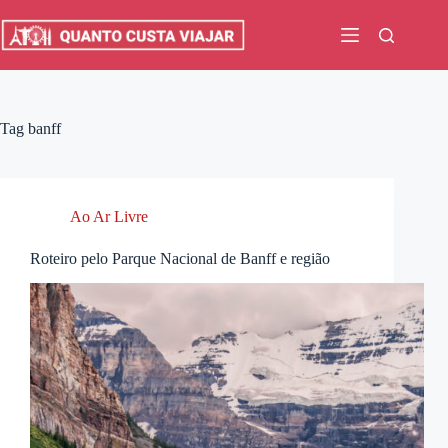
Pular
para
o
conteúdo
Tag
banff
Ao Ar Livre
Roteiro pelo Parque Nacional de Banff e região