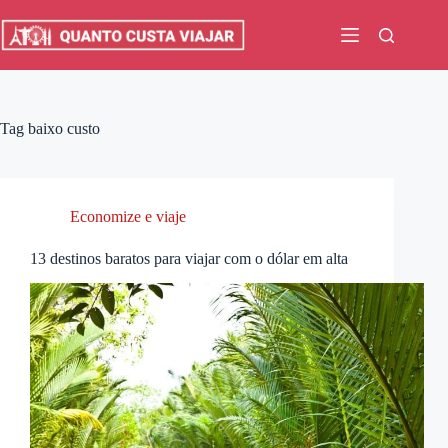
Pular
para
o
conteúdo
Tag
baixo custo
Economize e viaje
13 destinos baratos para viajar com o dólar em alta