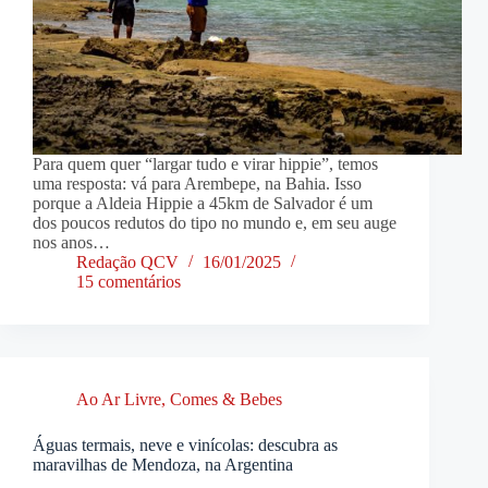
Para quem quer “largar tudo e virar hippie”, temos
uma resposta: vá para Arembepe, na Bahia. Isso
porque a Aldeia Hippie a 45km de Salvador é um
dos poucos redutos do tipo no mundo e, em seu auge
nos anos…
Redação QCV
16/01/2025
15 comentários
Ao Ar Livre
,
Comes & Bebes
Águas termais, neve e vinícolas: descubra as
maravilhas de Mendoza, na Argentina