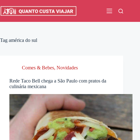
Pular
para
o
conteúdo
Tag
américa do sul
Comes & Bebes
,
Novidades
Rede Taco Bell chega a São Paulo com pratos da
culinária mexicana