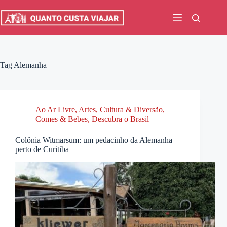
Pular
para
o
conteúdo
Tag
Alemanha
Ao Ar Livre
,
Artes, Cultura & Diversão
,
Comes & Bebes
,
Descubra o Brasil
Colônia Witmarsum: um pedacinho da Alemanha
perto de Curitiba