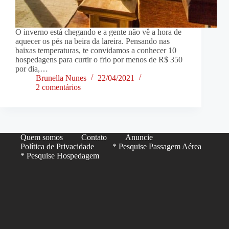
O inverno está chegando e a gente não vê a hora de
aquecer os pés na beira da lareira. Pensando nas
baixas temperaturas, te convidamos a conhecer 10
hospedagens para curtir o frio por menos de R$ 350
por dia,…
Brunella Nunes
22/04/2021
2 comentários
Quem somos
Contato
Anuncie
Política de Privacidade
* Pesquise Passagem Aérea
* Pesquise Hospedagem