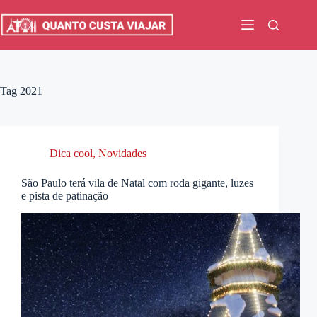
Pular
para
o
conteúdo
Tag
2021
Dica cool
,
Novidades
São Paulo terá vila de Natal com roda gigante, luzes
e pista de patinação