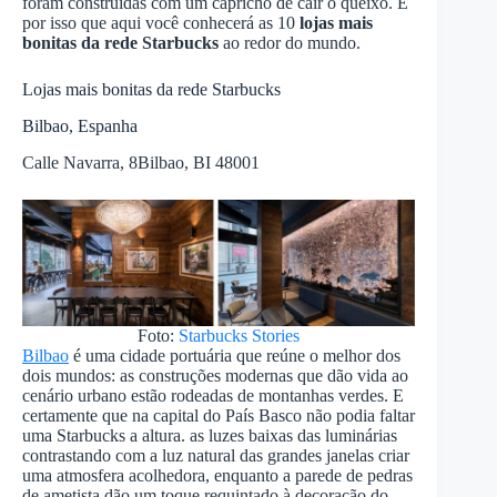
foram construídas com um capricho de cair o queixo. É
por isso que aqui você conhecerá as 10
lojas mais
bonitas da rede Starbucks
ao redor do mundo.
Lojas mais bonitas da rede Starbucks
Bilbao, Espanha
Calle Navarra, 8Bilbao, BI 48001
Foto:
Starbucks Stories
Bilbao
é uma cidade portuária que reúne o melhor dos
dois mundos: as construções modernas que dão vida ao
cenário urbano estão rodeadas de montanhas verdes. E
certamente que na capital do País Basco não podia faltar
uma Starbucks a altura. as luzes baixas das luminárias
contrastando com a luz natural das grandes janelas criar
uma atmosfera acolhedora, enquanto a parede de pedras
de ametista dão um toque requintado à decoração do