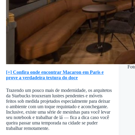
Fot
[+] Confira onde encontrar Macaron em Paris e
prove a verdadeira textura do doce
Trazendo um pouco mais de modernidade, os arquitetos
da Starbucks trouxeram lustres pendentes e móveis
feitos sob medida projetados especialmente para deixar
o ambiente com um toque requintado e aconchegante.
Inclusive, existe uma série de mesinhas para você levar
seu notebook e trabalhar de lá — fica a dica caso você
queira passar uma temporada na cidade se puder
trabalhar remotamente.