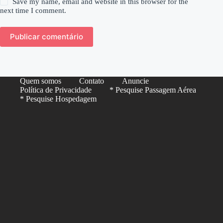
Save my name, email and website in this browser for the
next time I comment.
Publicar comentário
Quem somos
Contato
Anuncie
Política de Privacidade
* Pesquise Passagem Aérea
* Pesquise Hospedagem