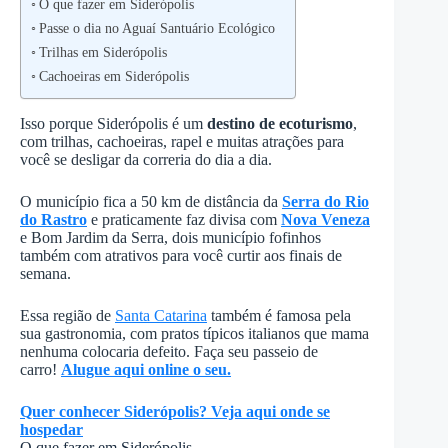
O que fazer em Siderópolis
Passe o dia no Aguaí Santuário Ecológico
Trilhas em Siderópolis
Cachoeiras em Siderópolis
Isso porque Siderópolis é um
destino de ecoturismo
,
com trilhas, cachoeiras, rapel e muitas atrações para
você se desligar da correria do dia a dia.
O município fica a 50 km de distância da
Serra do Rio
do Rastro
e praticamente faz divisa com
Nova Veneza
e Bom Jardim da Serra, dois município fofinhos
também com atrativos para você curtir aos finais de
semana.
Essa região de
Santa Catarina
também é famosa pela
sua gastronomia, com pratos típicos italianos que mama
nenhuma colocaria defeito. Faça seu passeio de
carro!
Alugue aqui online o seu.
Quer conhecer Siderópolis? Veja aqui onde se
hospedar
O que fazer em Siderópolis