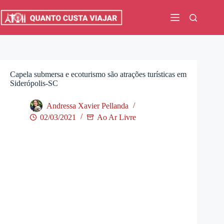
Pular
para
o
conteúdo
Capela submersa e ecoturismo são atrações turísticas em
Siderópolis-SC
Andressa Xavier Pellanda
02/03/2021
Ao Ar Livre