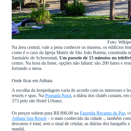
Foto: Wikipe
Na área central, vale a pena conhecer os museus, os edifícios hist
como é o caso da Igreja Matriz de São João Batista, construída 
Santuário de Schoenstatt.
Um passeio de 15 minutos no telefér
centro. Na hora da fome, opções não faltam: são 200 bares e resta
forrando a mesa.
Onde ficar em Atibaia
A escolha da hospedagem varia de acordo com os interesses e bo
resorts e spas. Na
Pousada Paiol
, a diária dos chalés custam, e
373 pelo site Hotel Urbano.
Os preços sobem para R$ 890,00 na
Fazenda Recanto da Paz
, 
Atibaia Spa Resort
– o mais conhecido da cidade -, também com
descanso é total, sem o sinal de celular, as diárias dos bangalôs
manhã.