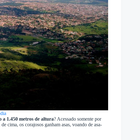
dia
 a 1.450 metros de altura
? Acessado somente por
lá de cima, os corajosos ganham asas, voando de asa-