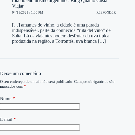
rota do enoturismo argentino - Blog Quanto Custa
Viajar
04/11/2021 / 1:30 PM
RESPONDER
[…] amantes de vinho, a cidade é uma parada
indispensável, parte da conhecida “ruta del vino” de
Salta. Lá os viajantes podem desfrutar da uva típica
produzida na região, a Torrontés, uva branca […]
Deixe um comentário
O seu endereço de e-mail não será publicado.
Campos obrigatórios são
marcados com
*
Nome
*
E-mail
*