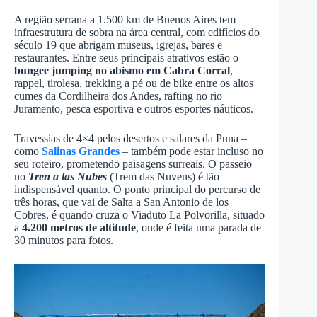
A região serrana a 1.500 km de Buenos Aires tem
infraestrutura de sobra na área central, com edifícios do
século 19 que abrigam museus, igrejas, bares e
restaurantes. Entre seus principais atrativos estão o
bungee jumping no abismo em Cabra Corral
,
rappel, tirolesa, trekking a pé ou de bike entre os altos
cumes da Cordilheira dos Andes, rafting no rio
Juramento, pesca esportiva e outros esportes náuticos.
Travessias de 4×4 pelos desertos e salares da Puna –
como
Salinas Grandes
– também pode estar incluso no
seu roteiro, prometendo paisagens surreais. O passeio
no
Tren a las Nubes
(Trem das Nuvens) é tão
indispensável quanto. O ponto principal do percurso de
três horas, que vai de Salta a San Antonio de los
Cobres, é quando cruza o Viaduto La Polvorilla, situado
a
4.200 metros de altitude
, onde é feita uma parada de
30 minutos para fotos.