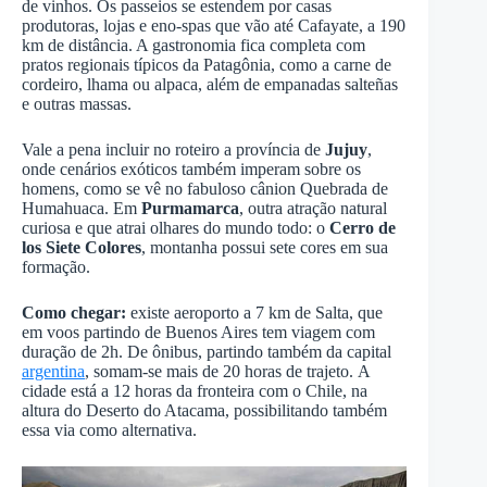
de vinhos. Os passeios se estendem por casas
produtoras, lojas e eno-spas que vão até Cafayate, a 190
km de distância. A gastronomia fica completa com
pratos regionais típicos da Patagônia, como a carne de
cordeiro, lhama ou alpaca, além de empanadas salteñas
e outras massas.
Vale a pena incluir no roteiro a província de
Jujuy
,
onde cenários exóticos também imperam sobre os
homens, como se vê no fabuloso cânion Quebrada de
Humahuaca. Em
Purmamarca
, outra atração natural
curiosa e que atrai olhares do mundo todo: o
Cerro de
los Siete Colores
, montanha possui sete cores em sua
formação.
Como chegar:
existe aeroporto a 7 km de Salta, que
em voos partindo de Buenos Aires tem viagem com
duração de 2h. De ônibus, partindo também da capital
argentina
, somam-se mais de 20 horas de trajeto. A
cidade está a 12 horas da fronteira com o Chile, na
altura do Deserto do Atacama, possibilitando também
essa via como alternativa.