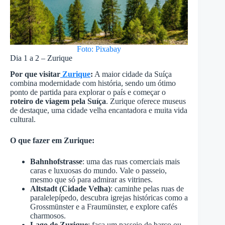
Foto: Pixabay
Dia 1 a 2 – Zurique
Por que visitar
Zurique
:
A maior cidade da Suíça
combina modernidade com história, sendo um ótimo
ponto de partida para explorar o país e começar o
roteiro de viagem pela Suíça
. Zurique oferece museus
de destaque, uma cidade velha encantadora e muita vida
cultural.
O que fazer em Zurique:
Bahnhofstrasse
: uma das ruas comerciais mais
caras e luxuosas do mundo. Vale o passeio,
mesmo que só para admirar as vitrines.
Altstadt (Cidade Velha)
: caminhe pelas ruas de
paralelepípedo, descubra igrejas históricas como a
Grossmünster e a Fraumünster, e explore cafés
charmosos.
Lago de Zurique
: faça um passeio de barco ou