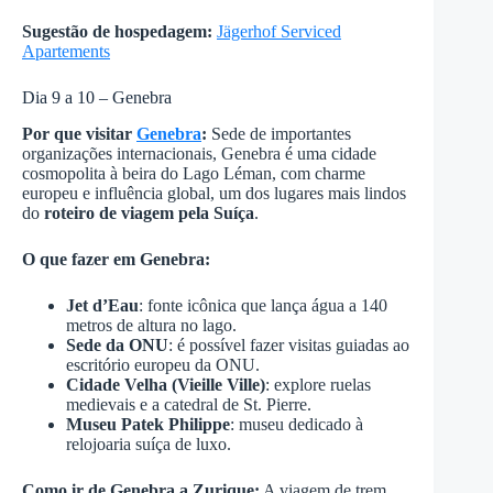
Sugestão de hospedagem:
Jägerhof Serviced
Apartements
Dia 9 a 10 – Genebra
Por que visitar
Genebra
:
Sede de importantes
organizações internacionais, Genebra é uma cidade
cosmopolita à beira do Lago Léman, com charme
europeu e influência global, um dos lugares mais lindos
do
roteiro de viagem pela Suíça
.
O que fazer em Genebra:
Jet d’Eau
: fonte icônica que lança água a 140
metros de altura no lago.
Sede da ONU
: é possível fazer visitas guiadas ao
escritório europeu da ONU.
Cidade Velha (Vieille Ville)
: explore ruelas
medievais e a catedral de St. Pierre.
Museu Patek Philippe
: museu dedicado à
relojoaria suíça de luxo.
Como ir de Genebra a Zurique:
A viagem de trem