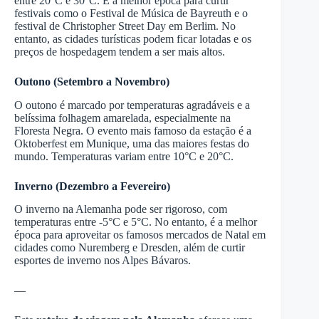
entre 20°C e 30°C. É a melhor época para curtir
festivais como o Festival de Música de Bayreuth e o
festival de Christopher Street Day em Berlim. No
entanto, as cidades turísticas podem ficar lotadas e os
preços de hospedagem tendem a ser mais altos.
Outono (Setembro a Novembro)
O outono é marcado por temperaturas agradáveis e a
belíssima folhagem amarelada, especialmente na
Floresta Negra. O evento mais famoso da estação é a
Oktoberfest em Munique, uma das maiores festas do
mundo. Temperaturas variam entre 10°C e 20°C.
Inverno (Dezembro a Fevereiro)
O inverno na Alemanha pode ser rigoroso, com
temperaturas entre -5°C e 5°C. No entanto, é a melhor
época para aproveitar os famosos mercados de Natal em
cidades como Nuremberg e Dresden, além de curtir
esportes de inverno nos Alpes Bávaros.
—