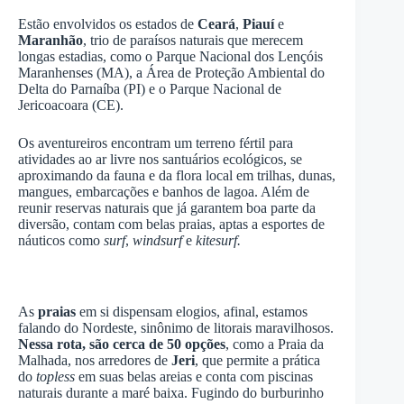
Estão envolvidos os estados de
Ceará
,
Piauí
e
Maranhão
, trio de paraísos naturais que merecem
longas estadias, como o Parque Nacional dos Lençóis
Maranhenses (MA), a Área de Proteção Ambiental do
Delta do Parnaíba (PI) e o Parque Nacional de
Jericoacoara (CE).
Os aventureiros encontram um terreno fértil para
atividades ao ar livre nos santuários ecológicos, se
aproximando da fauna e da flora local em trilhas, dunas,
mangues, embarcações e banhos de lagoa. Além de
reunir reservas naturais que já garantem boa parte da
diversão, contam com belas praias, aptas a esportes de
náuticos como
surf
,
windsurf
e
kitesurf.
As
praias
em si dispensam elogios, afinal, estamos
falando do Nordeste, sinônimo de litorais maravilhosos.
Nessa rota, são cerca de 50 opções
, como a Praia da
Malhada, nos arredores de
Jeri
, que permite a prática
do
topless
em suas belas areias e conta com piscinas
naturais durante a maré baixa. Fugindo do burburinho