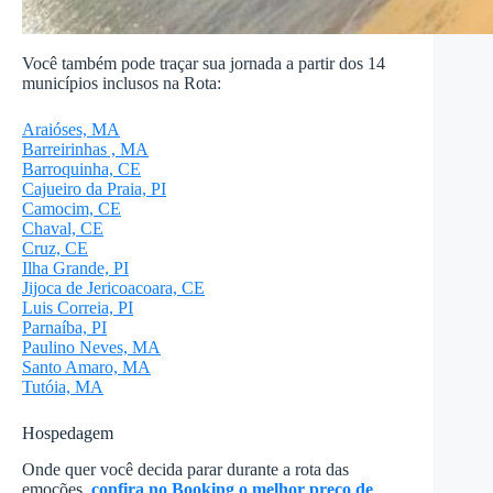
Você também pode traçar sua jornada a partir dos 14
municípios inclusos na Rota:
Araióses, MA
Barreirinhas , MA
Barroquinha, CE
Cajueiro da Praia, PI
Camocim, CE
Chaval, CE
Cruz, CE
Ilha Grande, PI
Jijoca de Jericoacoara, CE
Luis Correia, PI
Parnaíba, PI
Paulino Neves, MA
Santo Amaro, MA
Tutóia, MA
Hospedagem
Onde quer você decida parar durante a rota das
emoções,
confira no Booking o melhor preço de