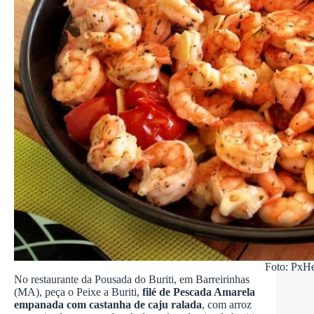
Foto: PxH
No restaurante da Pousada do Buriti, em Barreirinhas
(MA), peça o Peixe a Buriti,
filé de Pescada Amarela
empanada com castanha de caju ralada
, com arroz