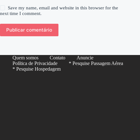
Save my name, email and website in this browser for the
next time I comment.
Publicar comentário
Quem somos
Contato
Anuncie
Política de Privacidade
* Pesquise Passagem Aérea
* Pesquise Hospedagem