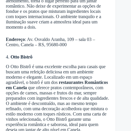
atendimento, torna o lugar perfeito para um jantar
romântico. Não deixe de experimentar as opções de
fondue e os pratos que misturam ingredientes locais
com toques internacionais. O ambiente tranquilo e a
iluminação suave criam a atmosfera ideal para um
momento a dois.
Endereço
: Av. Osvaldo Aranha, 109 – sala 03 –
Centro, Canela – RS, 95680-000
4.
Otto Bistrô
O Otto Bistrô é uma excelente escolha para casais que
buscam uma refeição deliciosa em um ambiente
moderno e elegante. Localizado em um espaço
agradável, o bistrô é um dos
restaurantes Românticos
em Canela
que oferece pratos contemporâneos, com
opções de carnes, massas e frutos do mar, sempre
preparados com ingredientes frescos e de alta qualidade.
O ambiente é descontraído, mas ao mesmo tempo
refinado, com uma decoração acolhedora que mistura o
estilo moderno com toques rústicos. Com uma carta de
vinhos selecionada, o Otto Bistrô garante uma
experiência romântica e saborosa, ideal para quem
deseja um jantar de alto nível em Canela.