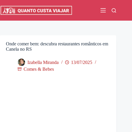
Pular
para
o
conteúdo
Onde comer bem: descubra restaurantes românticos em
Canela no RS
Izabella Miranda
13/07/2025
Comes & Bebes