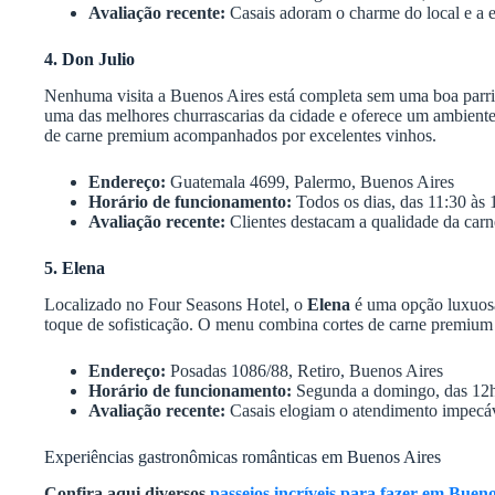
Avaliação recente:
Casais adoram o charme do local e a e
4. Don Julio
Nenhuma visita a Buenos Aires está completa sem uma boa parri
uma das melhores churrascarias da cidade e oferece um ambiente
de carne premium acompanhados por excelentes vinhos.
Endereço:
Guatemala 4699, Palermo, Buenos Aires
Horário de funcionamento:
Todos os dias, das 11:30 às 
Avaliação recente:
Clientes destacam a qualidade da carn
5. Elena
Localizado no Four Seasons Hotel, o
Elena
é uma opção luxuosa
toque de sofisticação. O menu combina cortes de carne premium 
Endereço:
Posadas 1086/88, Retiro, Buenos Aires
Horário de funcionamento:
Segunda a domingo, das 12h
Avaliação recente:
Casais elogiam o atendimento impecáv
Experiências gastronômicas românticas em Buenos Aires
Confira aqui diversos
passeios incríveis para fazer em Bueno