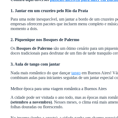
1. Jantar em um cruzeiro pelo Rio da Prata
Para uma noite inesquecível, um jantar a bordo de um cruzeiro 
empresas oferecem pacotes que incluem menu completo e música
momento a dois.
2. Piquenique nos Bosques de Palermo
Os
Bosques de Palermo
são um ótimo cenário para um piqueniq
doces tradicionais para desfrutar de um fim de tarde tranquilo ce
3. Aula de tango com jantar
Nada mais romântico do que dançar
tango
em Buenos Aires! Vári
combinam aulas para iniciantes seguidas de um jantar especial c
Melhor época para uma viagem romântica a Buenos Aires
A cidade pode ser visitada o ano todo, mas as épocas mais româ
(setembro a novembro)
. Nesses meses, o clima está mais amen
folhas douradas ou florescendo.
No inverno (junho a agosto), a cidade ganha um charme especial 