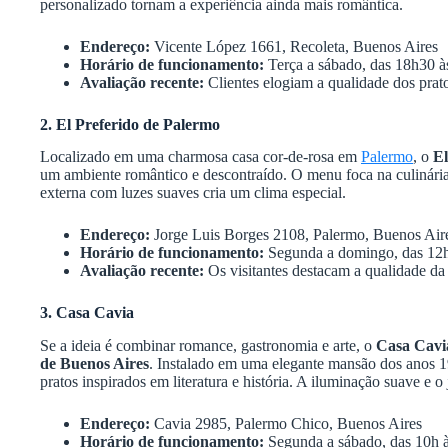
personalizado tornam a experiência ainda mais romântica.
Endereço:
Vicente López 1661, Recoleta, Buenos Aires
Horário de funcionamento:
Terça a sábado, das 18h30 à
Avaliação recente:
Clientes elogiam a qualidade dos prato
2. El Preferido de Palermo
Localizado em uma charmosa casa cor-de-rosa em
Palermo
, o
El
um ambiente romântico e descontraído. O menu foca na culinária
externa com luzes suaves cria um clima especial.
Endereço:
Jorge Luis Borges 2108, Palermo, Buenos Air
Horário de funcionamento:
Segunda a domingo, das 12h
Avaliação recente:
Os visitantes destacam a qualidade da
3. Casa Cavia
Se a ideia é combinar romance, gastronomia e arte, o
Casa Cavi
de Buenos Aires
. Instalado em uma elegante mansão dos anos 19
pratos inspirados em literatura e história. A iluminação suave e 
Endereço:
Cavia 2985, Palermo Chico, Buenos Aires
Horário de funcionamento:
Segunda a sábado, das 10h 