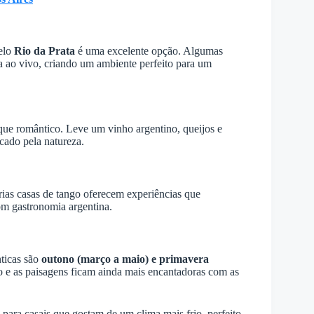
pelo
Rio da Prata
é uma excelente opção. Algumas
 ao vivo, criando um ambiente perfeito para um
ue romântico. Leve um vinho argentino, queijos e
rcado pela natureza.
as casas de tango oferecem experiências que
om gastronomia argentina.
nticas são
outono (março a maio) e primavera
o e as paisagens ficam ainda mais encantadoras com as
para casais que gostam de um clima mais frio, perfeito