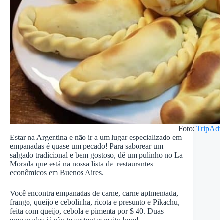
Foto:
TripAd
Estar na Argentina e não ir a um lugar especializado em
empanadas é quase um pecado! Para saborear um
salgado tradicional e bem gostoso, dê um pulinho no La
Morada que está na nossa lista de restaurantes
econômicos em Buenos Aires.
Você encontra empanadas de carne, carne apimentada,
frango, queijo e cebolinha, ricota e presunto e Pikachu,
feita com queijo, cebola e pimenta por $ 40. Duas
empanadas já vão te sustentar muito bem!