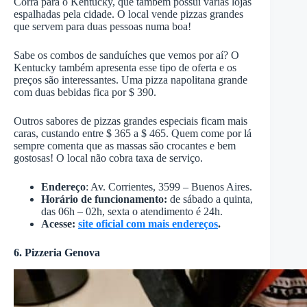
Corra para o Kentucky, que também possui várias lojas
espalhadas pela cidade. O local vende pizzas grandes
que servem para duas pessoas numa boa!
Sabe os combos de sanduíches que vemos por aí? O
Kentucky também apresenta esse tipo de oferta e os
preços são interessantes. Uma pizza napolitana grande
com duas bebidas fica por $ 390.
Outros sabores de pizzas grandes especiais ficam mais
caras, custando entre $ 365 a $ 465. Quem come por lá
sempre comenta que as massas são crocantes e bem
gostosas! O local não cobra taxa de serviço.
Endereço
: Av. Corrientes, 3599 – Buenos Aires.
Horário de funcionamento:
de sábado a quinta,
das 06h – 02h, sexta o atendimento é 24h.
Acesse:
site oficial com mais endereços
.
6. Pizzeria Genova