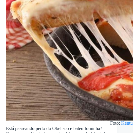
Foto:
Kentu
Está passeando perto do Obelisco e bateu fominha?