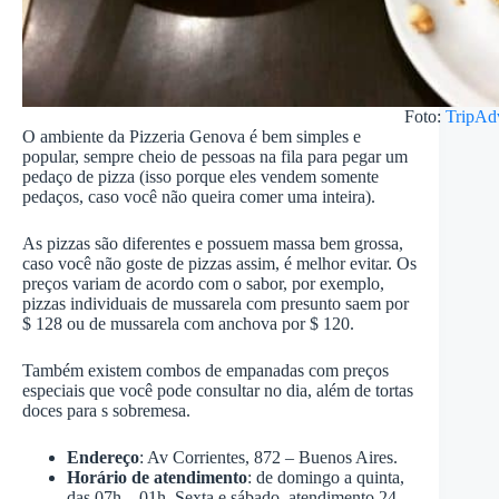
Foto:
TripAd
O ambiente da Pizzeria Genova é bem simples e
popular, sempre cheio de pessoas na fila para pegar um
pedaço de pizza (isso porque eles vendem somente
pedaços, caso você não queira comer uma inteira).
As pizzas são diferentes e possuem massa bem grossa,
caso você não goste de pizzas assim, é melhor evitar. Os
preços variam de acordo com o sabor, por exemplo,
pizzas individuais de mussarela com presunto saem por
$ 128 ou de mussarela com anchova por $ 120.
Também existem combos de empanadas com preços
especiais que você pode consultar no dia, além de tortas
doces para s sobremesa.
Endereço
: Av Corrientes, 872 – Buenos Aires.
Horário de atendimento
: de domingo a quinta,
das 07h – 01h. Sexta e sábado, atendimento 24