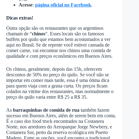
Acesse
:
página oficial no Facebook
.
Dicas extras!
Outra opção são os restaurantes que os argentinos
chamam de “
chinos
“. Esses locais são os famosos
buffets por quilo que estamos bem acostumados a ver
aqui no Brasil. Se de repente você estiver cansada de
comer carne, vai encontrar nos chinos uma comida de
qualidade e com preços econômicos em Buenos Aires.
Os chinos, geralmente, depois das 15h, oferecem
descontos de 50% no preço do quilo. Se você não se
importar em comer mais tarde, essa é uma ótima dica
para quem viaja com a grana curta. Os preços ficam
colados na vitrine dos restaurantes, mas normalmente o
preço do quilo varia entre R$ 25 a R$ 35.
As
barraquinhas de comida de rua
também fazem
sucesso em Buenos Aires, além de serem bem em conta.
É o caso dos food truck encontrados na Costanera
Norte, nos arredores do Aeroparque Jorge Newbery, e
Costanera Sur, perto da reserva ecológica em Puerto
Madero. Entre as opções, você encontra o tradicional