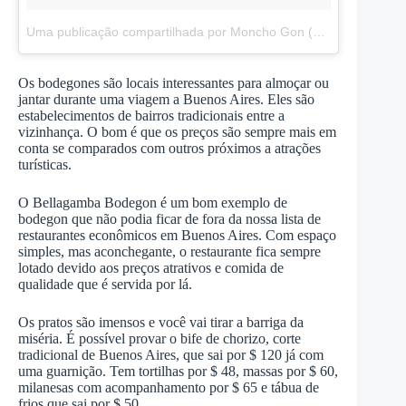
Uma publicação compartilhada por Moncho Gon (@monchoso7)
Os bodegones são locais interessantes para almoçar ou
jantar durante uma viagem a Buenos Aires. Eles são
estabelecimentos de bairros tradicionais entre a
vizinhança. O bom é que os preços são sempre mais em
conta se comparados com outros próximos a atrações
turísticas.
O Bellagamba Bodegon é um bom exemplo de
bodegon que não podia ficar de fora da nossa lista de
restaurantes econômicos em Buenos Aires. Com espaço
simples, mas aconchegante, o restaurante fica sempre
lotado devido aos preços atrativos e comida de
qualidade que é servida por lá.
Os pratos são imensos e você vai tirar a barriga da
miséria. É possível provar o bife de chorizo, corte
tradicional de Buenos Aires, que sai por $ 120 já com
uma guarnição. Tem tortilhas por $ 48, massas por $ 60,
milanesas com acompanhamento por $ 65 e tábua de
frios que sai por $ 50.