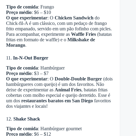
Tipo de comida
: Frango
Preço médio
: $6 – $10
O que experimentar
: O
Chicken Sandwich
do
Chick-fil-A é um clássico, com um pedaço de frango
frito empanado, servido em um pão fofinho com picles.
Para acompanhar, experimente as
Waffle Fries
(batatas
fritas em formato de waffle) e o
Milkshake de
Morango
.
11.
In-N-Out Burger
Tipo de comida
: Hambúrguer
Preço médio
: $3 – $7
O que experimentar
: O
Double-Double Burger
(dois
hambúrgueres com queijo) é um dos favoritos. Não
deixe de experimentar as
Animal Fries
, batatas fritas
cobertas com molho especial e queijo derretido. Esse é
um dos
restaurantes baratos em San Diego
favoritos
dos viajantes e locais!
12.
Shake Shack
Tipo de comida
: Hambúrguer gourmet
Preço médio
: $6 – $12