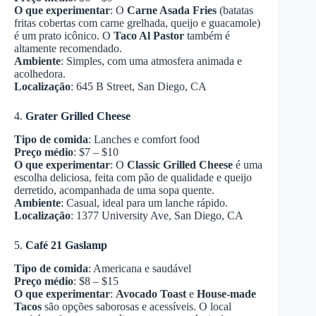
O que experimentar
: O
Carne Asada Fries
(batatas
fritas cobertas com carne grelhada, queijo e guacamole)
é um prato icônico. O
Taco Al Pastor
também é
altamente recomendado.
Ambiente
: Simples, com uma atmosfera animada e
acolhedora.
Localização
: 645 B Street, San Diego, CA
4.
Grater Grilled Cheese
Tipo de comida
: Lanches e comfort food
Preço médio
: $7 – $10
O que experimentar
: O
Classic Grilled Cheese
é uma
escolha deliciosa, feita com pão de qualidade e queijo
derretido, acompanhada de uma sopa quente.
Ambiente
: Casual, ideal para um lanche rápido.
Localização
: 1377 University Ave, San Diego, CA
5.
Café 21 Gaslamp
Tipo de comida
: Americana e saudável
Preço médio
: $8 – $15
O que experimentar
:
Avocado Toast
e
House-made
Tacos
são opções saborosas e acessíveis. O local