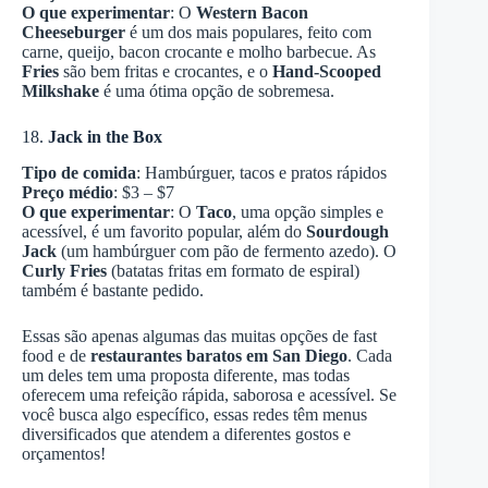
O que experimentar
: O
Western Bacon
Cheeseburger
é um dos mais populares, feito com
carne, queijo, bacon crocante e molho barbecue. As
Fries
são bem fritas e crocantes, e o
Hand-Scooped
Milkshake
é uma ótima opção de sobremesa.
18.
Jack in the Box
Tipo de comida
: Hambúrguer, tacos e pratos rápidos
Preço médio
: $3 – $7
O que experimentar
: O
Taco
, uma opção simples e
acessível, é um favorito popular, além do
Sourdough
Jack
(um hambúrguer com pão de fermento azedo). O
Curly Fries
(batatas fritas em formato de espiral)
também é bastante pedido.
Essas são apenas algumas das muitas opções de fast
food e de
restaurantes baratos em San Diego
. Cada
um deles tem uma proposta diferente, mas todas
oferecem uma refeição rápida, saborosa e acessível. Se
você busca algo específico, essas redes têm menus
diversificados que atendem a diferentes gostos e
orçamentos!