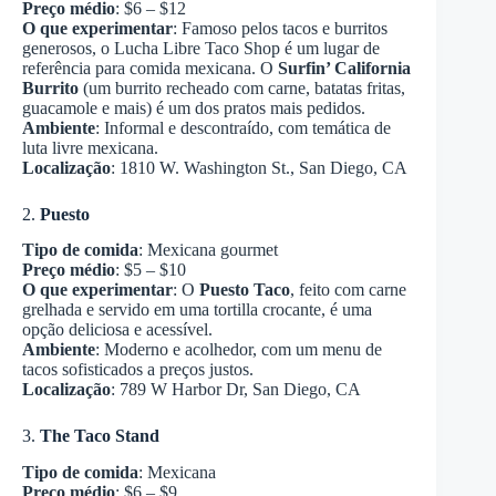
Preço médio
: $6 – $12
O que experimentar
: Famoso pelos tacos e burritos
generosos, o Lucha Libre Taco Shop é um lugar de
referência para comida mexicana. O
Surfin’ California
Burrito
(um burrito recheado com carne, batatas fritas,
guacamole e mais) é um dos pratos mais pedidos.
Ambiente
: Informal e descontraído, com temática de
luta livre mexicana.
Localização
: 1810 W. Washington St., San Diego, CA
2.
Puesto
Tipo de comida
: Mexicana gourmet
Preço médio
: $5 – $10
O que experimentar
: O
Puesto Taco
, feito com carne
grelhada e servido em uma tortilla crocante, é uma
opção deliciosa e acessível.
Ambiente
: Moderno e acolhedor, com um menu de
tacos sofisticados a preços justos.
Localização
: 789 W Harbor Dr, San Diego, CA
3.
The Taco Stand
Tipo de comida
: Mexicana
Preço médio
: $6 – $9