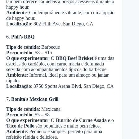
também oferece coquetéis a preços acessíveis durante o
happy hour.
Ambiente
: Contemporâneo e vibrante, com uma opção
de happy hour.
Localização
: 802 Fifth Ave, San Diego, CA
6.
Phil’s BBQ
Tipo de comida
: Barbecue
Preço médio
: $8 – $15
O que experimentar
: O
BBQ Beef Brisket
é uma das
estrelas do cardápio, com carne macia e defumada
servida com acompanhamentos típicos do barbecue.
Ambiente
: Informal, ideal para um almoço ou jantar
rápido.
Localização
: 3750 Sports Arena Blvd, San Diego, CA
7.
Bonita’s Mexican Grill
Tipo de comida
: Mexicana
Preço médio
: $5 – $8
O que experimentar
: O
Burrito de Carne Asada
e o
Taco de Pollo
são populares e muito bem feitos.
Ambiente
: Pequeno e simples, perfeito para uma
refeição rápida e deliciosa.