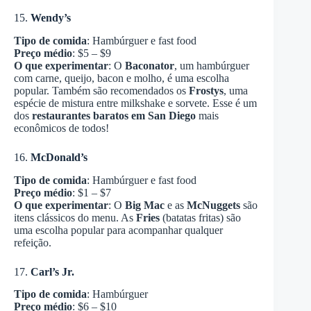
15.
Wendy’s
Tipo de comida
: Hambúrguer e fast food
Preço médio
: $5 – $9
O que experimentar
: O
Baconator
, um hambúrguer
com carne, queijo, bacon e molho, é uma escolha
popular. Também são recomendados os
Frostys
, uma
espécie de mistura entre milkshake e sorvete. Esse é um
dos
restaurantes baratos em San Diego
mais
econômicos de todos!
16.
McDonald’s
Tipo de comida
: Hambúrguer e fast food
Preço médio
: $1 – $7
O que experimentar
: O
Big Mac
e as
McNuggets
são
itens clássicos do menu. As
Fries
(batatas fritas) são
uma escolha popular para acompanhar qualquer
refeição.
17.
Carl’s Jr.
Tipo de comida
: Hambúrguer
Preço médio
: $6 – $10