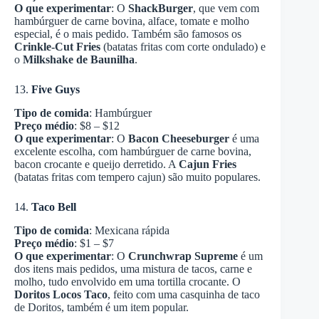
O que experimentar
: O
ShackBurger
, que vem com
hambúrguer de carne bovina, alface, tomate e molho
especial, é o mais pedido. Também são famosos os
Crinkle-Cut Fries
(batatas fritas com corte ondulado) e
o
Milkshake de Baunilha
.
13.
Five Guys
Tipo de comida
: Hambúrguer
Preço médio
: $8 – $12
O que experimentar
: O
Bacon Cheeseburger
é uma
excelente escolha, com hambúrguer de carne bovina,
bacon crocante e queijo derretido. A
Cajun Fries
(batatas fritas com tempero cajun) são muito populares.
14.
Taco Bell
Tipo de comida
: Mexicana rápida
Preço médio
: $1 – $7
O que experimentar
: O
Crunchwrap Supreme
é um
dos itens mais pedidos, uma mistura de tacos, carne e
molho, tudo envolvido em uma tortilla crocante. O
Doritos Locos Taco
, feito com uma casquinha de taco
de Doritos, também é um item popular.