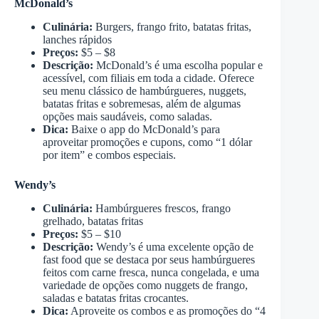
McDonald’s
Culinária:
Burgers, frango frito, batatas fritas,
lanches rápidos
Preços:
$5 – $8
Descrição:
McDonald’s é uma escolha popular e
acessível, com filiais em toda a cidade. Oferece
seu menu clássico de hambúrgueres, nuggets,
batatas fritas e sobremesas, além de algumas
opções mais saudáveis, como saladas.
Dica:
Baixe o app do McDonald’s para
aproveitar promoções e cupons, como “1 dólar
por item” e combos especiais.
Wendy’s
Culinária:
Hambúrgueres frescos, frango
grelhado, batatas fritas
Preços:
$5 – $10
Descrição:
Wendy’s é uma excelente opção de
fast food que se destaca por seus hambúrgueres
feitos com carne fresca, nunca congelada, e uma
variedade de opções como nuggets de frango,
saladas e batatas fritas crocantes.
Dica:
Aproveite os combos e as promoções do “4