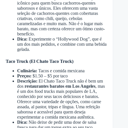
icônico para quem busca cachorros-quentes
saborosos e únicos. Eles oferecem uma vasta
seleção de cachorros-quentes com coberturas
criativas, como chili, queijo, cebolas
caramelizadas e muito mais. Não é o lugar mais
barato, mas com certeza oferece um ótimo custo-
benefício.
Dica:
Experimente o “Hollywood Dog”, que é
um dos mais pedidos, e combine com uma bebida
gelada.
Taco Truck (El Chato Taco Truck)
Culinária:
Tacos e comida mexicana
Preços:
$1.50 – $5 por taco
Descrição:
El Chato Taco Truck não é bem um
dos
restaurantes baratos em Los Angeles
, mas
é um dos food trucks mais populares de LA,
conhecido por seus tacos deliciosos e baratos.
Oferece uma variedade de opções, como carne
assada, al pastor, tripas e língua. Uma refeição
saborosa e acessível para quem deseja
experimentar a comida mexicana autêntica.
Dica:
Não deixe de pedir uma dose de salsa
fresca para dar um toque extra ao seu taco.