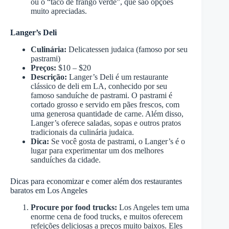
ou o “taco de frango verde”, que são opções
muito apreciadas.
Langer’s Deli
Culinária:
Delicatessen judaica (famoso por seu
pastrami)
Preços:
$10 – $20
Descrição:
Langer’s Deli é um restaurante
clássico de deli em LA, conhecido por seu
famoso sanduíche de pastrami. O pastrami é
cortado grosso e servido em pães frescos, com
uma generosa quantidade de carne. Além disso,
Langer’s oferece saladas, sopas e outros pratos
tradicionais da culinária judaica.
Dica:
Se você gosta de pastrami, o Langer’s é o
lugar para experimentar um dos melhores
sanduíches da cidade.
Dicas para economizar e comer além dos restaurantes
baratos em Los Angeles
Procure por food trucks:
Los Angeles tem uma
enorme cena de food trucks, e muitos oferecem
refeições deliciosas a preços muito baixos. Eles