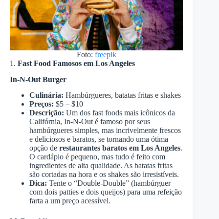
Foto:
freepik
1.
Fast Food Famosos em Los Angeles
In-N-Out Burger
Culinária:
Hambúrgueres, batatas fritas e shakes
Preços:
$5 – $10
Descrição:
Um dos fast foods mais icônicos da
Califórnia, In-N-Out é famoso por seus
hambúrgueres simples, mas incrivelmente frescos
e deliciosos e baratos, se tornando uma ótima
opção de
restaurantes baratos em Los Angeles
.
O cardápio é pequeno, mas tudo é feito com
ingredientes de alta qualidade. As batatas fritas
são cortadas na hora e os shakes são irresistíveis.
Dica:
Tente o “Double-Double” (hambúrguer
com dois patties e dois queijos) para uma refeição
farta a um preço acessível.