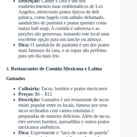
Descrição:
Canter’s Deli é um dos
estabelecimentos mais emblemáticos de Los
Angeles, oferecendo pratos típicos de deli
judaica, como bagels com salmão defumado,
sanduíches de pastrami e pratos quentes como
matzo ball soup. A comida é saborosa e as
porções são generosas, tornando este local uma
excelente opção para um lanche ou almoço.
Dica:
O sanduíche de pastrami é um dos pratos
mais famosos da casa, e as sopas são perfeitas
para um dia mais frio.
4.
Restaurantes de Comida Mexicana e Latina
Guisados
Culinária:
Tacos, burritos e pratos mexicanos
Preços:
$6 – $12
Descrição:
Guisados é um restaurante de tacos
muito popular entre os locais, famoso por seus
tacos recheados com carnes estufadas e
preparadas de maneira deliciosa. Além de tacos,
eles servem burritos, quesadillas e outros pratos
mexicanos autênticos.
Dica:
Experimente o “taco de carne de panela”