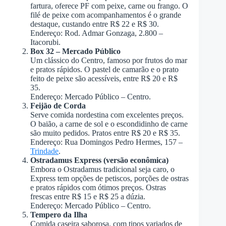
fartura, oferece PF com peixe, carne ou frango. O
filé de peixe com acompanhamentos é o grande
destaque, custando entre R$ 22 e R$ 30.
Endereço: Rod. Admar Gonzaga, 2.800 –
Itacorubi.
Box 32 – Mercado Público
Um clássico do Centro, famoso por frutos do mar
e pratos rápidos. O pastel de camarão e o prato
feito de peixe são acessíveis, entre R$ 20 e R$
35.
Endereço: Mercado Público – Centro.
Feijão de Corda
Serve comida nordestina com excelentes preços.
O baião, a carne de sol e o escondidinho de carne
são muito pedidos. Pratos entre R$ 20 e R$ 35.
Endereço: Rua Domingos Pedro Hermes, 157 –
Trindade
.
Ostradamus Express (versão econômica)
Embora o Ostradamus tradicional seja caro, o
Express tem opções de petiscos, porções de ostras
e pratos rápidos com ótimos preços. Ostras
frescas entre R$ 15 e R$ 25 a dúzia.
Endereço: Mercado Público – Centro.
Tempero da Ilha
Comida caseira saborosa, com tipos variados de