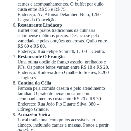
carnes e acompanhamentos. O buffet por quilo
custa entre R$ 55 e R$ 75.
Endereço: Av. Afonso Delambert Neto, 1260 –
Lagoa da Conceição.
Restaurante Lindacap
Buffet com pratos tradicionais da culinária
catarinense e ótimos preços. Destaca-se pela
variedade e pelas porções generosas. Quilo entre
R$ 60 e R$ 80.
Endereço: Rua Felipe Schmidt, 1.100 – Centro.
Restaurante O Frangão
Uma ótima opção de frango assado, grelhados e
PFs. Os pratos feitos variam entre R$ 18 e R$ 28.
Endereço: Rodovia João Gualberto Soares, 8.200
– Ingleses.
Cantina da Célia
Famosa pela comida caseira e pelo atendimento
familiar. O prato de peixe ou carne com
acompanhamentos custa entre R$ 20 e R$ 30.
Endereço: Rua João Pio Duarte Silva, 380 –
Córrego Grande.
Armazém Vieira
Local tradicional com pratos acessíveis no
almoço, incluindo carnes e massas. Pratos a partir
de R$ 25.