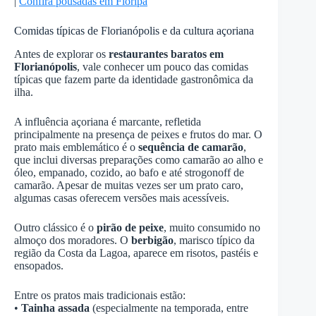
|
Confira pousadas em Floripa
Comidas típicas de Florianópolis e da cultura açoriana
Antes de explorar os
restaurantes baratos em
Florianópolis
, vale conhecer um pouco das comidas
típicas que fazem parte da identidade gastronômica da
ilha.
A influência açoriana é marcante, refletida
principalmente na presença de peixes e frutos do mar. O
prato mais emblemático é o
sequência de camarão
,
que inclui diversas preparações como camarão ao alho e
óleo, empanado, cozido, ao bafo e até strogonoff de
camarão. Apesar de muitas vezes ser um prato caro,
algumas casas oferecem versões mais acessíveis.
Outro clássico é o
pirão de peixe
, muito consumido no
almoço dos moradores. O
berbigão
, marisco típico da
região da Costa da Lagoa, aparece em risotos, pastéis e
ensopados.
Entre os pratos mais tradicionais estão:
•
Tainha assada
(especialmente na temporada, entre