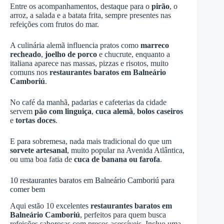
Entre os acompanhamentos, destaque para o
pirão
, o
arroz, a salada e a batata frita, sempre presentes nas
refeições com frutos do mar.
A culinária alemã influencia pratos como
marreco
recheado
,
joelho de porco
e chucrute, enquanto a
italiana aparece nas massas, pizzas e risotos, muito
comuns nos
restaurantes baratos em Balneário
Camboriú
.
No café da manhã, padarias e cafeterias da cidade
servem
pão com linguiça
,
cuca alemã
,
bolos caseiros
e
tortas doces
.
E para sobremesa, nada mais tradicional do que um
sorvete artesanal
, muito popular na Avenida Atlântica,
ou uma boa fatia de
cuca de banana ou farofa
.
10 restaurantes baratos em Balneário Camboriú para
comer bem
Aqui estão 10 excelentes
restaurantes baratos em
Balneário Camboriú
, perfeitos para quem busca
refeições saborosas com preços acessíveis. Incluo uma