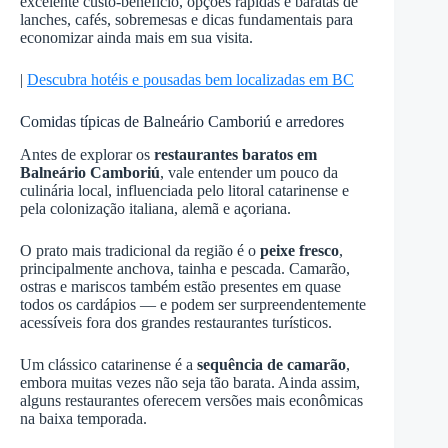
excelente custo-benefício, opções rápidas e baratas de
lanches, cafés, sobremesas e dicas fundamentais para
economizar ainda mais em sua visita.
|
Descubra hotéis e pousadas bem localizadas em BC
Comidas típicas de Balneário Camboriú e arredores
Antes de explorar os
restaurantes baratos em
Balneário Camboriú
, vale entender um pouco da
culinária local, influenciada pelo litoral catarinense e
pela colonização italiana, alemã e açoriana.
O prato mais tradicional da região é o
peixe fresco
,
principalmente anchova, tainha e pescada. Camarão,
ostras e mariscos também estão presentes em quase
todos os cardápios — e podem ser surpreendentemente
acessíveis fora dos grandes restaurantes turísticos.
Um clássico catarinense é a
sequência de camarão
,
embora muitas vezes não seja tão barata. Ainda assim,
alguns restaurantes oferecem versões mais econômicas
na baixa temporada.