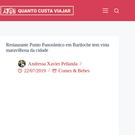
Pular
para
o
conteúdo
Restaurante Punto Panorámico em Bariloche tem vista
maravilhosa da cidade
Andressa Xavier Pellanda
22/07/2019
Comes & Bebes