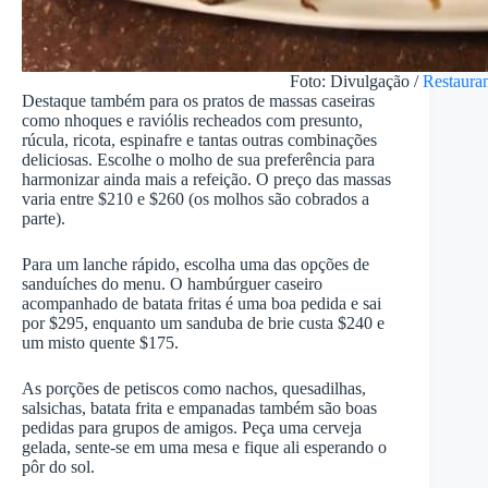
Foto: Divulgação /
Restaura
Destaque também para os pratos de massas caseiras
como nhoques e raviólis recheados com presunto,
rúcula, ricota, espinafre e tantas outras combinações
deliciosas. Escolhe o molho de sua preferência para
harmonizar ainda mais a refeição. O preço das massas
varia entre $210 e $260 (os molhos são cobrados a
parte).
Para um lanche rápido, escolha uma das opções de
sanduíches do menu. O hambúrguer caseiro
acompanhado de batata fritas é uma boa pedida e sai
por $295, enquanto um sanduba de brie custa $240 e
um misto quente $175.
As porções de petiscos como nachos, quesadilhas,
salsichas, batata frita e empanadas também são boas
pedidas para grupos de amigos. Peça uma cerveja
gelada, sente-se em uma mesa e fique ali esperando o
pôr do sol.