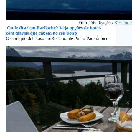
Foto: Divulgação /
Restaura
Onde ficar em Bariloche? Veja opções de hotéis
com diárias que cabem no seu bolso
O cardápio delicioso do Restaurante Punto Panorámico