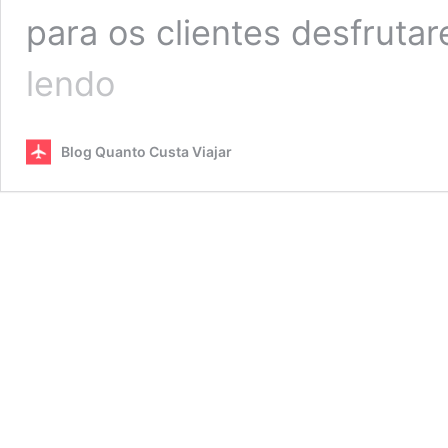
para os clientes desfru
Restaurante
lendo
Capim
Santo
–
Blog Quanto Custa Viajar
alta
gastronomia
ao
ar
livre
em
SP