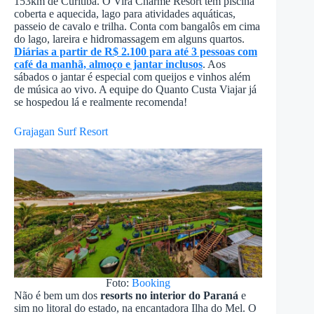
153km de Curitiba. O Virá Charme Resort tem piscina
coberta e aquecida, lago para atividades aquáticas,
passeio de cavalo e trilha. Conta com bangalôs em cima
do lago, lareira e hidromassagem em alguns quartos.
Diárias a partir de R$ 2.100 para até 3 pessoas com
café da manhã, almoço e jantar inclusos
. Aos
sábados o jantar é especial com queijos e vinhos além
de música ao vivo. A equipe do Quanto Custa Viajar já
se hospedou lá e realmente recomenda!
Grajagan Surf Resort
Foto:
Booking
Não é bem um dos
resorts no interior do Paraná
e
sim no litoral do estado, na encantadora Ilha do Mel. O