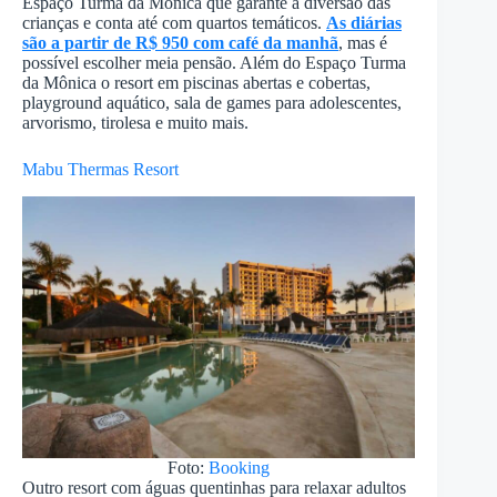
Espaço Turma da Mônica que garante a diversão das
crianças e conta até com quartos temáticos.
As diárias
são a partir de R$ 950 com café da manhã
, mas é
possível escolher meia pensão. Além do Espaço Turma
da Mônica o resort em piscinas abertas e cobertas,
playground aquático, sala de games para adolescentes,
arvorismo, tirolesa e muito mais.
Mabu Thermas Resort
Foto:
Booking
Outro resort com águas quentinhas para relaxar adultos