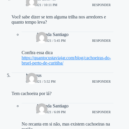
09/01/2021 / 10:11 PM
RESPONDER
Você sabe dizer se tem alguma trilha nos arredores e
quanto tempo leva?
Amanda Santiago
11/01/2021 / 5:45 PM
RESPONDER
Confira essa dica
https://quantocustaviajar.com/blog/cachoeiras-do-
bruel-perto-de-curitiba/
Matheus
04/03/2021 / 5:52 PM
RESPONDER
Tem cachoeira por lá?
Amanda Santiago
15/03/2021 / 6:09 PM
RESPONDER
No recanta em si não, mas existem cachoeiras na