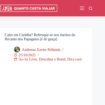
Pular
para
o
conteúdo
Calor em Curitiba? Refresque-se nos riachos do
Recanto dos Papagaios [é de graça]
Andressa Xavier Pellanda
25/10/2025
Ao Ar Livre
,
Descubra o Brasil
,
Dica cool