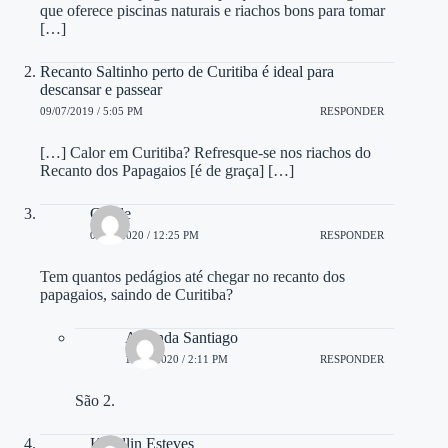
que oferece piscinas naturais e riachos bons para tomar
[…]
Recanto Saltinho perto de Curitiba é ideal para
descansar e passear
09/07/2019 / 5:05 PM
RESPONDER
[…] Calor em Curitiba? Refresque-se nos riachos do
Recanto dos Papagaios [é de graça] […]
Cleide
04/03/2020 / 12:25 PM
RESPONDER
Tem quantos pedágios até chegar no recanto dos
papagaios, saindo de Curitiba?
Amanda Santiago
16/03/2020 / 2:11 PM
RESPONDER
São 2.
Kerollin Esteves