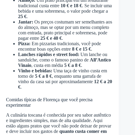
Almoço:
Um prato principal em um restaurante
tradicional custa entre
10 € e 18 €
. Se incluir uma
bebida e uma sobremesa, o valor pode chegar a
25 €
.
Jantar:
Os preços costumam ser semelhantes aos
do almoço, mas se optar por um menu completo
com entrada, prato principal e sobremesa, pode
pagar entre
25 € e 40 €
.
Pizza:
Em pizzarias tradicionais, você pode
encontrar boas opções entre
8 € e 15 €
.
Lanches rápidos e street food:
Um lanche ou
sanduíche, como o famoso panino de
All’Antico
Vinaio
, custa em média
5 € a 8 €
.
Vinho e bebidas:
Uma taça de vinho custa em
torno de
5 € a 8 €
, enquanto uma garrafa de
vinho da casa sai por aproximadamente
12 € a 20
€
.
Comidas típicas de Florença que você precisa
experimentar
A culinária toscana é conhecida por seu sabor autêntico
e ingredientes simples, mas de alta qualidade. Aqui
estão alguns pratos que você não pode deixar de provar
e deve incluir nos gastos de
quanto custa comer em