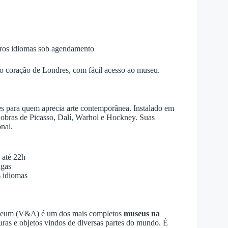
utros idiomas sob agendamento
 no coração de Londres, com fácil acesso ao museu.
s para quem aprecia arte contemporânea. Instalado em
 obras de Picasso, Dalí, Warhol e Hockney. Suas
nal.
 até 22h
agas
s idiomas
 Museum (V&A) é um dos mais completos
museus na
turas e objetos vindos de diversas partes do mundo. É