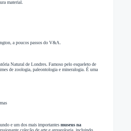
ura material.
sington, a poucos passos do V&A.
tória Natural de Londres. Famoso pelo esqueleto de
imes de zoologia, paleontologia e mineralogia. É uma
omas
undo e um dos mais importantes
museus na
sionante coleção de arte e arqueologia, incluindo