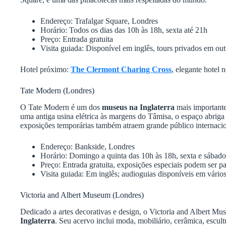
Endereço: Trafalgar Square, Londres
Horário: Todos os dias das 10h às 18h, sexta até 21h
Preço: Entrada gratuita
Visita guiada: Disponível em inglês, tours privados em o
Hotel próximo:
The Clermont Charing Cross
, elegante hotel
Tate Modern (Londres)
O Tate Modern é um dos
museus na Inglaterra
mais importante
uma antiga usina elétrica às margens do Tâmisa, o espaço abriga
exposições temporárias também atraem grande público internacio
Endereço: Bankside, Londres
Horário: Domingo a quinta das 10h às 18h, sexta e sábado
Preço: Entrada gratuita, exposições especiais podem ser p
Visita guiada: Em inglês; audioguias disponíveis em vário
Victoria and Albert Museum (Londres)
Dedicado a artes decorativas e design, o Victoria and Albert
Inglaterra
. Seu acervo inclui moda, mobiliário, cerâmica, escul