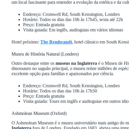
um local fascinante para entender a evolução da estética e da cult
Endereço: Cromwell Rd, South Kensington, Londres
Horário: Todos os dias das 10h às 17h45, sexta até 22h
Preço: Entrada gratuita
Visita guiada: Em inglês, audioguias em vários idiomas
Hotel próximo:
The Rembrandt
, hotel clássico em South Ken
Museu de História Natural (Londres)
Outro destaque entre os
museus na Inglaterra
é o Museu de His
dinossauro no saguão principal, o museu reúne milhões de espéc
excelente opção para famílias e apaixonados por ciência.
Endereço: Cromwell Rd, South Kensington, Londres
Horário: Todos os dias das 10h às 17h50
Preço: Entrada gratuita
Visita guiada: Tours em inglês e audioguias em outros idi
Ashmolean Museum (Oxford)
O Ashmolean Museum é o museu universitário mais antigo do m
Inglaterra
fora de Londres. Fundado em 1683, abriga uma impres