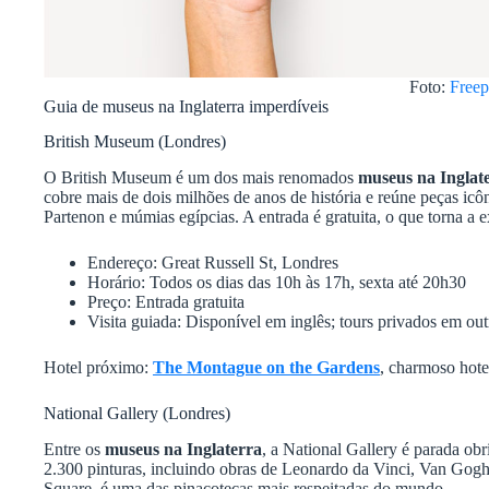
Foto:
Freep
Guia de museus na Inglaterra imperdíveis
British Museum (Londres)
O British Museum é um dos mais renomados
museus na Inglat
cobre mais de dois milhões de anos de história e reúne peças icô
Partenon e múmias egípcias. A entrada é gratuita, o que torna a e
Endereço: Great Russell St, Londres
Horário: Todos os dias das 10h às 17h, sexta até 20h30
Preço: Entrada gratuita
Visita guiada: Disponível em inglês; tours privados em ou
Hotel próximo:
The Montague on the Gardens
, charmoso hote
National Gallery (Londres)
Entre os
museus na Inglaterra
, a National Gallery é parada obr
2.300 pinturas, incluindo obras de Leonardo da Vinci, Van Gogh
Square, é uma das pinacotecas mais respeitadas do mundo.