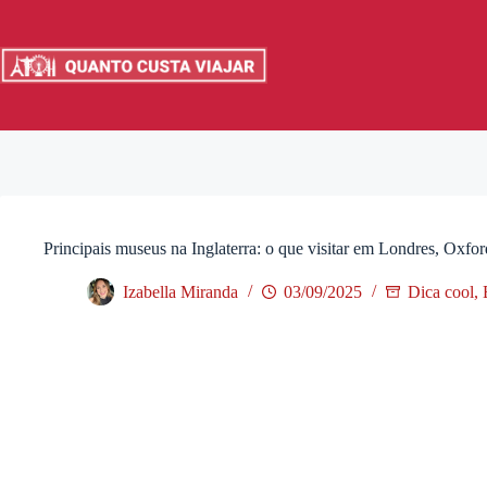
Pular
para
o
conteúdo
Principais museus na Inglaterra: o que visitar em Londres, Oxfo
Izabella Miranda
03/09/2025
Dica cool
,