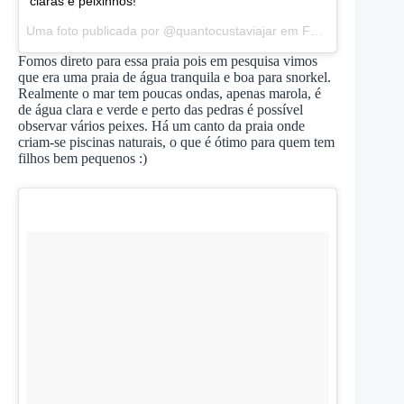
claras e peixinhos!
Uma foto publicada por @quantocustaviajar em
Fev 1, 2016 às 6:16 PST
Fomos direto para essa praia pois em pesquisa vimos
que era uma praia de água tranquila e boa para snorkel.
Realmente o mar tem poucas ondas, apenas marola, é
de água clara e verde e perto das pedras é possível
observar vários peixes. Há um canto da praia onde
criam-se piscinas naturais, o que é ótimo para quem tem
filhos bem pequenos :)