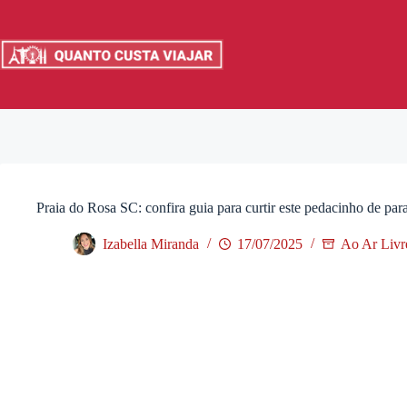
Pular
para
o
conteúdo
Praia do Rosa SC: confira guia para curtir este pedacinho de para
Izabella Miranda
17/07/2025
Ao Ar Livr