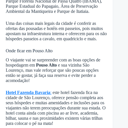
Parque Floresta Nacional de Passa Quatro (IBAMA),
Parque Estadual do Papagaio, Área de Preservação
Ambiental da Mantiqueira e Parque de Itatiaia.
Uma das coisas mais legais da cidade é conferir as
ofertas das pousadas e hotéis em passeios, pois muitos
apostam na infraestrutura interna e oferecem para os não
hóspedes passeios a cavalo, em quadriciclo e mais.
Onde ficar em Pouso Alto
O viajante vai se surpreender com as boas opções de
hospedagem em
Pouso Alto
e sua vizinha São
Lourenço, mas vale reforçar que são poucas opções
então se gostar, já faça sua reserva e evite perder a
acomodação!
Hotel Fazenda Bavaria
:
este hotel fazenda fica na
cidade de São Lourenço, oferece pensão completa aos
seus hóspedes e muitas amenidades e inclusões para os
viajantes não terem preocupações durante sua estada. O
hotel conta ainda com piscina ao ar livre, academia,
bilhar, sauna e nas proximidades existem várias trilhas
para colocar o pé na mata!