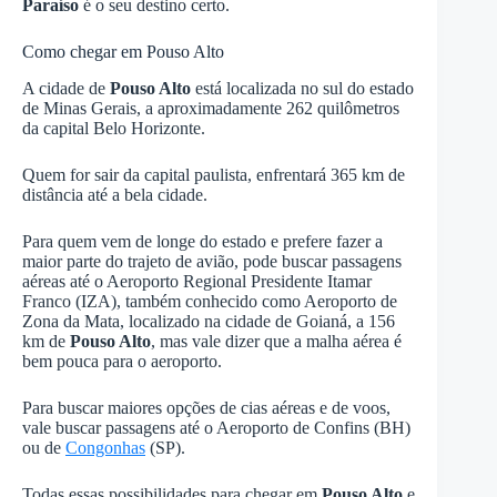
Paraíso
é o seu destino certo.
Como chegar em Pouso Alto
A cidade de
Pouso Alto
está localizada no sul do estado
de Minas Gerais, a aproximadamente 262 quilômetros
da capital Belo Horizonte.
Quem for sair da capital paulista, enfrentará 365 km de
distância até a bela cidade.
Para quem vem de longe do estado e prefere fazer a
maior parte do trajeto de avião, pode buscar passagens
aéreas até o Aeroporto Regional Presidente Itamar
Franco (IZA), também conhecido como Aeroporto de
Zona da Mata, localizado na cidade de Goianá, a 156
km de
Pouso Alto
, mas vale dizer que a malha aérea é
bem pouca para o aeroporto.
Para buscar maiores opções de cias aéreas e de voos,
vale buscar passagens até o Aeroporto de Confins (BH)
ou de
Congonhas
(SP).
Todas essas possibilidades para chegar em
Pouso Alto
e