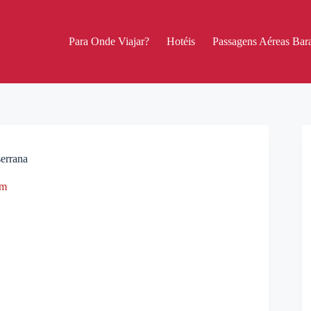
Para Onde Viajar?
Hotéis
Passagens Aéreas Bara
serrana
em