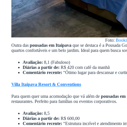
Foto:
Booki
Outra das
pousadas em Itaipava
que se destaca é a Pousada Gol
quartos confortáveis e um belo jardim. Ideal para quem busca so
Avaliação:
8,1 (Fabuloso)
Diárias a partir de:
R$ 420 com café da manhã
Comentário recente:
“Ótimo lugar para descansar e curtir
Villa Itaipava Resort & Conventions
Para quem quer uma acomodação que vá além de
pousadas em 
restaurantes. Perfeito para famílias ou eventos corporativos.
Avaliação:
8,5
Diárias a partir de:
R$ 600,00
Comentário recente:
“Estrutura incrível e atendimento i