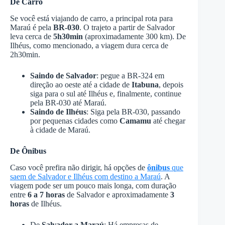
De Carro
Se você está viajando de carro, a principal rota para
Maraú é pela
BR-030
. O trajeto a partir de Salvador
leva cerca de
5h30min
(aproximadamente 300 km). De
Ilhéus, como mencionado, a viagem dura cerca de
2h30min.
Saindo de Salvador
: pegue a BR-324 em
direção ao oeste até a cidade de
Itabuna
, depois
siga para o sul até Ilhéus e, finalmente, continue
pela BR-030 até Maraú.
Saindo de Ilhéus
: Siga pela BR-030, passando
por pequenas cidades como
Camamu
até chegar
à cidade de Maraú.
De Ônibus
Caso você prefira não dirigir, há opções de
ônibus
que
saem de Salvador e Ilhéus com destino a Maraú
. A
viagem pode ser um pouco mais longa, com duração
entre
6 a 7 horas
de Salvador e aproximadamente
3
horas
de Ilhéus.
De
Salvador a Maraú
: Há empresas de