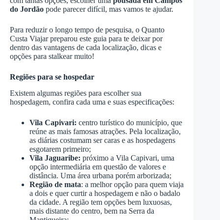
com tantas opções, escolher uma
pousada em Campos
do Jordão
pode parecer difícil, mas vamos te ajudar.
Para reduzir o longo tempo de pesquisa, o Quanto
Custa Viajar preparou este guia para te deixar por
dentro das vantagens de cada localização, dicas e
opções para stalkear muito!
Regiões para se hospedar
Existem algumas regiões para escolher sua
hospedagem, confira cada uma e suas especificações:
Vila Capivari:
centro turístico do município, que
reúne as mais famosas atrações. Pela localização,
as diárias costumam ser caras e as hospedagens
esgotarem primeiro;
Vila Jaguaribe:
próximo a Vila Capivari, uma
opção intermediária em questão de valores e
distância. Uma área urbana porém arborizada;
Região de mata
: a melhor opção para quem viaja
a dois e quer curtir a hospedagem e não o badalo
da cidade. A região tem opções bem luxuosas,
mais distante do centro, bem na Serra da
Mantiqueira;