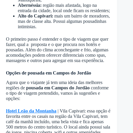
Abernéssia:
região mais afastada, logo na
entrada da cidade, local onde ficam os residentes;
Alto do Capivari:
mais um bairro de moradores,
mas de classe alta. Possui algumas pousadinhas
intimistas.
O primeiro passo é entender o tipo de viagem que quer
fazer, qual a proposta e o que procura nos hotéis e
pousadas. Além do clima aconchegante e frio, algumas
acomodações podem oferecer diferenciais como spas,
massagens e outros para agregar em sua experiência.
Opções de pousada em Campos do Jordão
Agora que o viajante já tem uma ideia das melhores
regiões de
pousada em Campos do Jordão
conforme
o tipo de viagem pretendido, vamos às sugestões e
opções:
Hotel Leão da Montanha
| Vila Capivari: essa opção é
favorita entre os casais na região da Vila Capivari, tem
café da manhã incluído, uma bela vista e fica apenas
500 metros do centro turístico. O local ainda possui sala
de jogos, piscina coberta, wifi e outras amenidades.