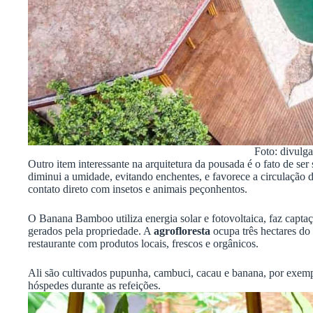
Foto: divulg
Outro item interessante na arquitetura da pousada é o fato de ser
diminui a umidade, evitando enchentes, e favorece a circulação 
contato direto com insetos e animais peçonhentos.
O Banana Bamboo utiliza energia solar e fotovoltaica, faz captaç
gerados pela propriedade. A
agrofloresta
ocupa três hectares do
restaurante com produtos locais, frescos e orgânicos.
Ali são cultivados pupunha, cambuci, cacau e banana, por exem
hóspedes durante as refeições.