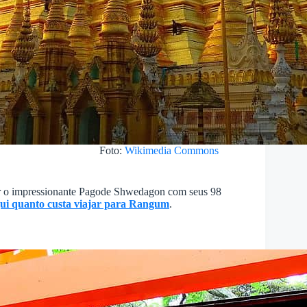
Foto:
Wikimedia Commons
er o impressionante Pagode Shwedagon com seus 98
ui quanto custa viajar para Rangum
.