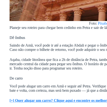
Foto:
Pixab
Planeje seu roteiro para chegar bem cedinho em Petra e sair de lá
Dê ônibus
Saindo de Amã, você pode ir até a estação Abdali e pegar o ôni
Caso não compre o bilhete de retorno, você pode adquirir o seu 
Aqaba, cidade litorânea que fica a 2h de distância de Petra, ta
mercado central da cidade para pegar seu ônibus. O horário de 
ir. Tenha noção disso para programar seu roteiro.
De carro
Você pode alugar um carro em Amã e seguir até Petra. Verifique
bate e volta, com certeza, mas será bem puxado — já que a distâ
[+] Quer alugar um carro? Clique aqui e encontre os melhore