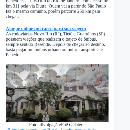
Penedo está a 160 km do Rio de Janeiro, com acesso no
km 311 pela via Dutra. Quem vai a partir de São Paulo
faz o mesmo caminho, porém percorre 250 km para
chegar.
Alugue online um carro para sua viagem
As rodoviárias Novo Rio (RJ), Tietê e Guarulhos (SP)
possuem viações que realizam o trajeto de ônibus,
sempre sentido Resende. Depois de chegar ao destino,
basta pegar um ônibus urbano ou outro transporte até
Penedo.
Foto: divulgação/Fuê Gelateria
15 lugares secretos no Rio de Janeiro para sair da