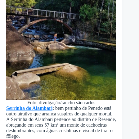
Foto: divulgação/rancho são carlos
Serrinha do Alambari
:
bem pertinho de Penedo está
outro atrativo que arranca suspiros de qualquer mortal.
A Serrinha do Alambari pertence ao distrito de Resende,
abraçando em seus 57 km² um monte de cachoeiras
deslumbrantes, com águas cristalinas e visual de tirar o
fôlego.