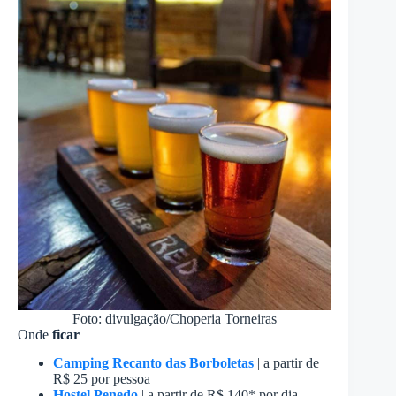
Foto: divulgação/Choperia Torneiras
Onde
ficar
Camping Recanto das Borboletas
| a partir de
R$ 25 por pessoa
Hostel Penedo
| a partir de R$ 140* por dia