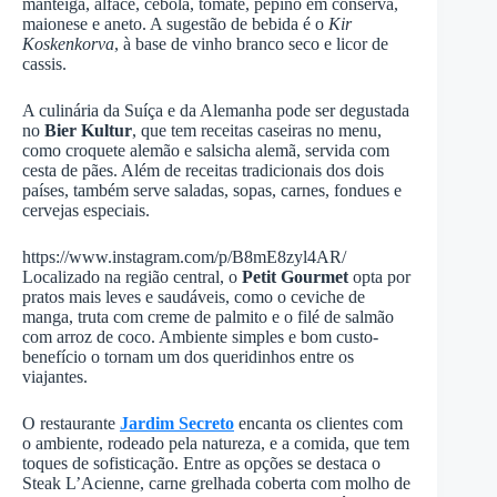
manteiga, alface, cebola, tomate, pepino em conserva,
maionese e aneto. A sugestão de bebida é o
Kir
Koskenkorva
, à base de vinho branco seco e licor de
cassis.
A culinária da Suíça e da Alemanha pode ser degustada
no
Bier Kultur
, que tem receitas caseiras no menu,
como croquete alemão e salsicha alemã, servida com
cesta de pães. Além de receitas tradicionais dos dois
países, também serve saladas, sopas, carnes, fondues e
cervejas especiais.
https://www.instagram.com/p/B8mE8zyl4AR/
Localizado na região central, o
Petit Gourmet
opta por
pratos mais leves e saudáveis, como o ceviche de
manga, truta com creme de palmito e o filé de salmão
com arroz de coco. Ambiente simples e bom custo-
benefício o tornam um dos queridinhos entre os
viajantes.
O restaurante
Jardim Secreto
encanta os clientes com
o ambiente, rodeado pela natureza, e a comida, que tem
toques de sofisticação. Entre as opções se destaca o
Steak L’Acienne, carne grelhada coberta com molho de