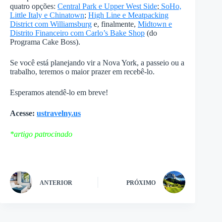
quatro opções:
Central Park e Upper West Side
;
SoHo,
Little Italy e Chinatown
;
High Line e Meatpacking
District com Williamsburg
e, finalmente,
Midtown e
Distrito Financeiro com Carlo’s Bake Shop
(do
Programa Cake Boss).
Se você está planejando vir a Nova York, a passeio ou a
trabalho, teremos o maior prazer em recebê-lo.
Esperamos atendê-lo em breve!
Acesse:
ustravelny.us
*artigo patrocinado
ANTERIOR
PRÓXIMO