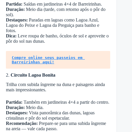
Partida:
Saídas em jardineiras 4×4 de Barreirinhas.
Duração:
Meio dia (tarde, com retorno após o pôr do
sol).
Destaques:
Paradas em lagoas como Lagoa Azul,
Lagoa do Peixe e Lagoa da Preguiça para banho e
fotos.
Dica:
Leve roupa de banho, óculos de sol e aproveite o
pôr do sol nas dunas.
Compre online seus passeios em 
Barreirinhas aqui!
2.
Circuito Lagoa Bonita
Trilha com subida íngreme na duna e paisagens ainda
mais impressionantes.
Partida:
Também em jardineiras 4×4 a partir do centro.
Duração:
Meio dia.
Destaques:
Vista panorâmica das dunas, lagoas
cristalinas e pôr do sol espetacular.
Recomendação:
Prepare-se para uma subida íngreme
na areia — vale cada passo.