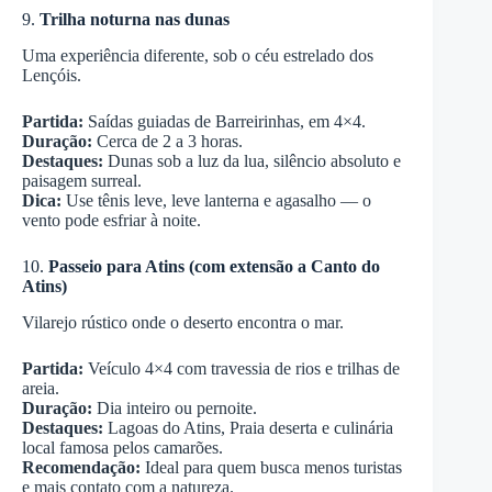
9.
Trilha noturna nas dunas
Uma experiência diferente, sob o céu estrelado dos
Lençóis.
Partida:
Saídas guiadas de Barreirinhas, em 4×4.
Duração:
Cerca de 2 a 3 horas.
Destaques:
Dunas sob a luz da lua, silêncio absoluto e
paisagem surreal.
Dica:
Use tênis leve, leve lanterna e agasalho — o
vento pode esfriar à noite.
10.
Passeio para Atins (com extensão a Canto do
Atins)
Vilarejo rústico onde o deserto encontra o mar.
Partida:
Veículo 4×4 com travessia de rios e trilhas de
areia.
Duração:
Dia inteiro ou pernoite.
Destaques:
Lagoas do Atins, Praia deserta e culinária
local famosa pelos camarões.
Recomendação:
Ideal para quem busca menos turistas
e mais contato com a natureza.