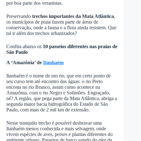
por boa parte dos veranistas.
Preservando
trechos importantes da Mata Atlântica
,
os municípios de praia fazem parte de áreas de
conservação, onde a fauna e a flora ainda resistem. Que
tal ir além dos trechos urbanizados?
Confira abaixo os
10 passeios diferentes nas praias de
São Paulo
A ‘Amazônia’ de
Itanhaém
Itanhaém é o nome de um rio, que em certo ponto de
seu curso tem até encontro das águas: o rio Preto
encosta no rio Branco, assim como acontece na
Amazônia, com o rio Negro e Solimões. Engraçado,
né? A região, que pega parte da Mata Atlântica, abriga a
segunda maior bacia hidrográfica do Estado de São
Paulo, com mais de 2 mil km de extensão.
Nesse tranquilo trecho é possível desbravar uma
Itanhaém menos conhecida e mais selvagem, onde
vivem espécies de aves, peixes e plantas diferentes do
ambiente urbano. Passeios de barco saindo do píer da