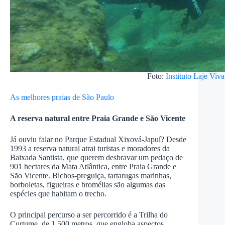
Foto:
Instituto Laje Viva
As melhores praias de São Paulo
A reserva natural entre Praia Grande e São Vicente
Já ouviu falar no Parque Estadual Xixová-Japuí? Desde
1993 a reserva natural atrai turistas e moradores da
Baixada Santista, que querem desbravar um pedaço de
901 hectares da Mata Atlântica, entre Praia Grande e
São Vicente. Bichos-preguiça, tartarugas marinhas,
borboletas, figueiras e bromélias são algumas das
espécies que habitam o trecho.
O principal percurso a ser percorrido é a Trilha do
Curtume, de 1.500 metros, que engloba aspectos