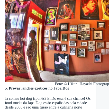
Foto: © Hikaru Hayashi Photogra
5. Provar lanches exóticos no Japa Dog
Já comeu hot dog japonês? Então essa é sua chance! Os
food trucks da Japa Dog estão espalhadas pela cidade
desde 2005 e são uma fusão entre a culinária norte