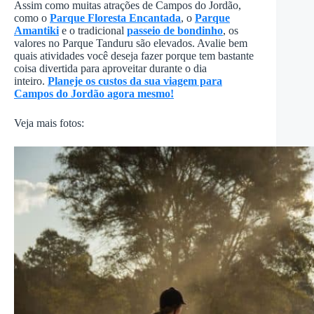
Assim como muitas atrações de Campos do Jordão,
como o
Parque Floresta Encantada
, o
Parque
Amantiki
e o tradicional
passeio de bondinho
, os
valores no Parque Tanduru são elevados. Avalie bem
quais atividades você deseja fazer porque tem bastante
coisa divertida para aproveitar durante o dia
inteiro.
Planeje os custos da sua viagem para
Campos do Jordão agora mesmo!
Veja mais fotos: