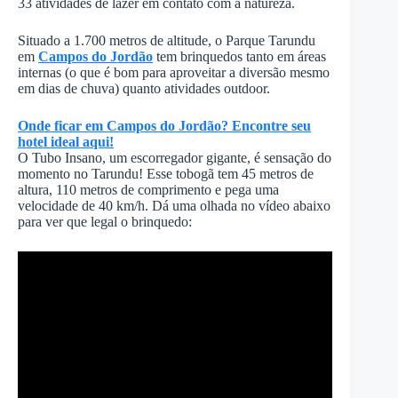
33 atividades de lazer em contato com a natureza.
Situado a 1.700 metros de altitude, o Parque Tarundu
em
Campos do Jordão
tem brinquedos tanto em áreas
internas (o que é bom para aproveitar a diversão mesmo
em dias de chuva) quanto atividades outdoor.
Onde ficar em Campos do Jordão? Encontre seu
hotel ideal aqui!
O Tubo Insano, um escorregador gigante, é sensação do
momento no Tarundu! Esse tobogã tem 45 metros de
altura, 110 metros de comprimento e pega uma
velocidade de 40 km/h. Dá uma olhada no vídeo abaixo
para ver que legal o brinquedo: