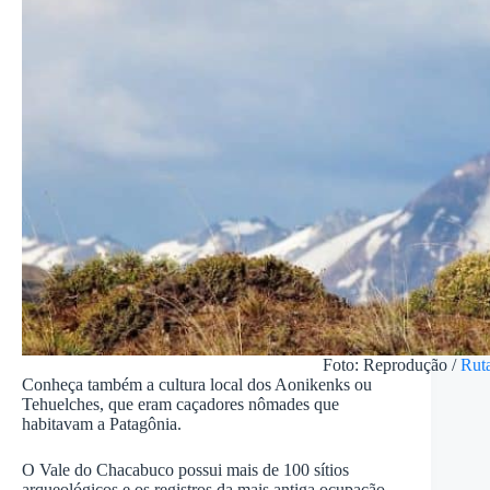
Foto: Reprodução /
Ruta
Conheça também a cultura local dos Aonikenks ou
Tehuelches, que eram caçadores nômades que
habitavam a Patagônia.
O Vale do Chacabuco possui mais de 100 sítios
arqueológicos e os registros da mais antiga ocupação