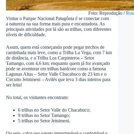
Foto: Reprodução /
Ruta
Visitar o Parque Nacional Patagônia é se conectar com
a natureza na sua forma mais pura e encantadora. As
principais atividades por lá são as trilhas, com diferentes
níveis de dificuldade.
Assim, quem está começando pode pegar trechos de
caminhada mais leve, como a Trilha La Vega, com 7 km
de distância, e a Trilha Los Carpinteros – Setor
Tamango, com 4,6 km; enquanto quem já for avançado
pode se aventurar em trilhas hardcore como a famosa
Lagunas Altas – Setor Valle Chacabuco de 23 km e o
Circuito Jeinimeni – Avilés que leva 3 dias inteiros para
ser feita!
No total, os visitantes encontram:
6 trilhas no Setor Valle do Chacabuco;
9 trilhas no Setor Tamango;
5 trilhas no Setor Jeinimeni.
Ou seja, calce seu sapato impermeável e confortável e